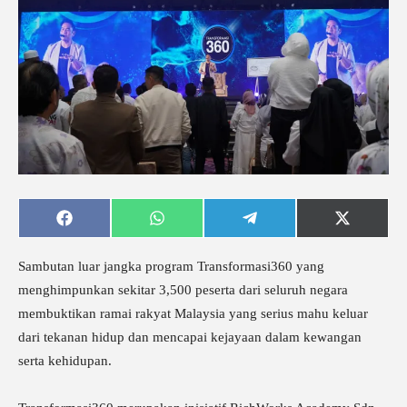
Share
Share
Share
Share
on
on
on
on
Facebook
WhatsApp
Telegram
X
(Twitter)
Sambutan luar jangka program Transformasi360 yang
menghimpunkan sekitar 3,500 peserta dari seluruh negara
membuktikan ramai rakyat Malaysia yang serius mahu keluar
dari tekanan hidup dan mencapai kejayaan dalam kewangan
serta kehidupan.